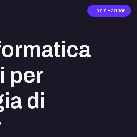
Login Partner
nformatica
i per
ia di
y