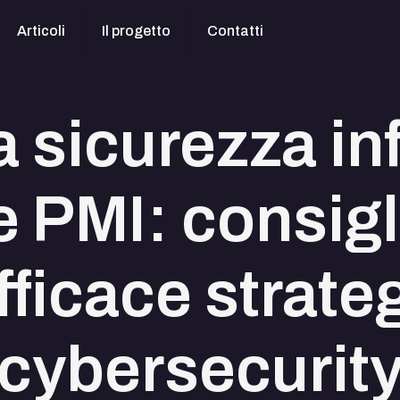
Articoli
Il progetto
Contatti
a sicurezza i
e PMI: consigl
fficace strateg
cybersecurit