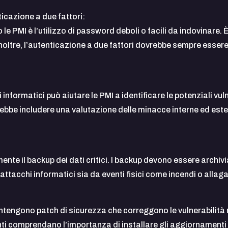
icazione a due fattori:
 PMI è l’utilizzo di password deboli o facili da indovinare.
ltre, l’autenticazione a due fattori dovrebbe sempre essere a
informatici può aiutare le PMI a identificare le potenziali vu
vrebbe includere una valutazione delle minacce interne ed est
te il backup dei dati critici. I backup devono essere archivia
 attacchi informatici sia da eventi fisici come incendi o allag
engono patch di sicurezza che correggono le vulnerabilità no
ti comprendano l’importanza di installare gli aggiornament