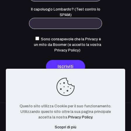
Il capoluogo Lombardo? (Test contro lo
SPAM)
Sono consapevole che la Privacy è
un mito da Boomer (e accetto la
vostra
Privacy Policy
)
Questo sito utilizza Cookie per il suo funzionamento.
Utilizzando questo sito oltre la sua pagina principale
accetta la nostra
Privacy Policy
.
Scopri di più
The OpenCyber Foundation. Tutti i Diritti Riservati. P.IVA