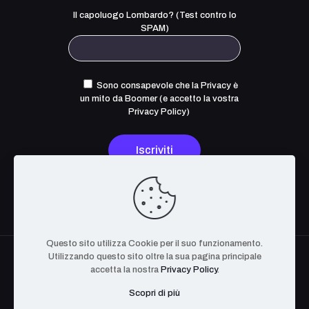
Il capoluogo Lombardo? (Test contro lo
SPAM)
Sono consapevole che la Privacy è
un mito da Boomer (e accetto la
vostra
Privacy Policy
)
Questo sito utilizza Cookie per il suo funzionamento.
Utilizzando questo sito oltre la sua pagina principale
accetta la nostra
Privacy Policy
.
Scopri di più
The OpenCyber Foundation. Tutti i Diritti Riservati. P.IVA