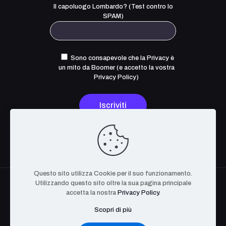
Il capoluogo Lombardo? (Test contro lo
SPAM)
Sono consapevole che la Privacy è
un mito da Boomer (e accetto la
vostra
Privacy Policy
)
Questo sito utilizza Cookie per il suo funzionamento.
Utilizzando questo sito oltre la sua pagina principale
accetta la nostra
Privacy Policy
.
Scopri di più
The OpenCyber Foundation. Tutti i Diritti Riservati. P.IVA
08627200721 | BA-639232