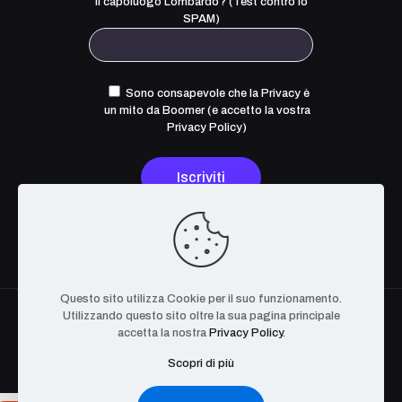
Il capoluogo Lombardo? (Test contro lo
SPAM)
Sono consapevole che la Privacy è
un mito da Boomer (e accetto la
vostra
Privacy Policy
)
Questo sito utilizza Cookie per il suo funzionamento.
Utilizzando questo sito oltre la sua pagina principale
accetta la nostra
Privacy Policy
.
Scopri di più
The OpenCyber Foundation. Tutti i Diritti Riservati. P.IVA
08627200721 | BA-639232