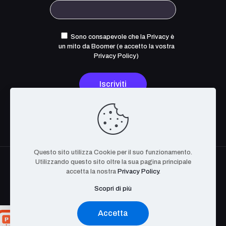
Sono consapevole che la Privacy è
un mito da Boomer (e accetto la
vostra
Privacy Policy
)
Questo sito utilizza Cookie per il suo funzionamento.
Utilizzando questo sito oltre la sua pagina principale
accetta la nostra
Privacy Policy
.
Scopri di più
The OpenCyber Foundation. Tutti i Diritti Riservati. P.IVA
08627200721 | BA-639232
Accetta