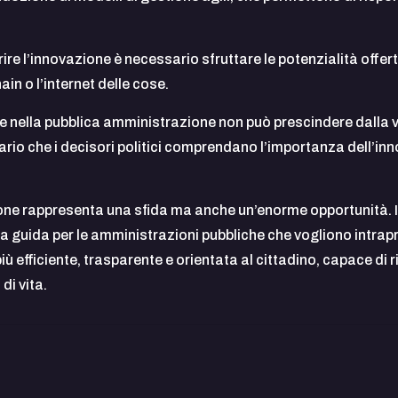
orire l’innovazione è necessario sfruttare le potenzialità off
ain o l’internet delle cose.
 nella pubblica amministrazione non può prescindere dalla vol
o che i decisori politici comprendano l’importanza dell’innov
ne rappresenta una sfida ma anche un’enorme opportunità. I m
 guida per le amministrazioni pubbliche che vogliono intrap
più efficiente, trasparente e orientata al cittadino, capace di r
di vita.