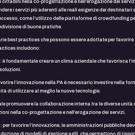
 i cittadini nella co-progettazione e nell’erogazione dei serv
ere i servizi più aderenti alle reali esigenze dei destinatari e
ccesso, come l’utilizzo delle piattaforme di crowdfunding per
ndivisione di buone pratiche.
arie best practices che possono essere adottate per favorire 
actices includono:
: è fondamentale creare un clima aziendale che favorisca l’i
soluzioni.
avorire l’innovazione nella PA è necessario investire nella fo
tà di utilizzare al meglio le nuove tecnologie.
le promuovere la collaborazione interna tra le diverse unità 
oni nella co-progettazione e nell’erogazione dei servizi.
: per favorire l’innovazione, le amministrazioni pubbliche d
ozione di modelli di gestione agili, che permettono di rispond