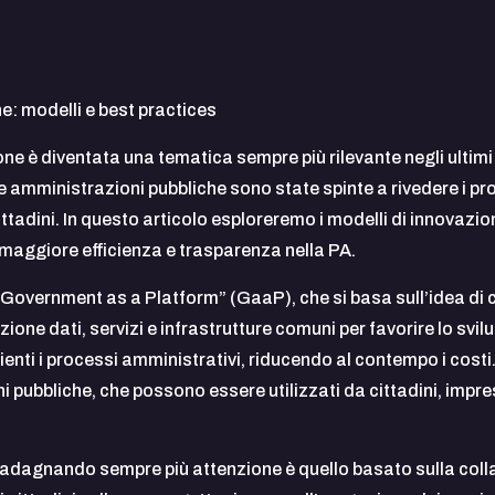
e: modelli e best practices
e è diventata una tematica sempre più rilevante negli ultimi 
le amministrazioni pubbliche sono state spinte a rivedere i pr
 cittadini. In questo articolo esploreremo i modelli di innovazio
maggiore efficienza e trasparenza nella PA.
il “Government as a Platform” (GaaP), che si basa sull’idea d
ne dati, servizi e infrastrutture comuni per favorire lo svilu
cienti i processi amministrativi, riducendo al contempo i costi
i pubbliche, che possono essere utilizzati da cittadini, impre
adagnando sempre più attenzione è quello basato sulla collab