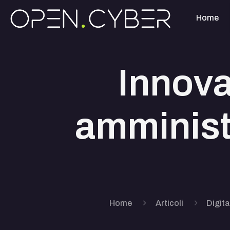
Home
Innova
amminist
Home
Articoli
Digit