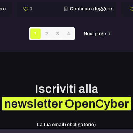
ere
0
Continua a leggere
1
2
3
4
Next page
Iscriviti alla
newsletter OpenCyber
La tua email (obbligatorio)