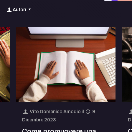
Autori
Vito Domenico Amodio
il
9
Dicembre 2023
D
Come promuovere una
C