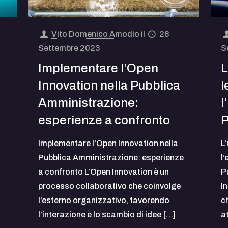
Vito Domenico Amodio
il
28
Settembre 2023
S
Implementare l’Open
L
Innovation nella Pubblica
l
Amministrazione:
l
esperienze a confronto
P
Implementare l’Open Innovation nella
L
Pubblica Amministrazione: esperienze
l’
a confronto L’Open Innovation è un
P
processo collaborativo che coinvolge
I
l’esterno organizzativo, favorendo
c
l’interazione e lo scambio di idee
[…]
a