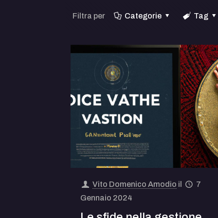
Filtra per
Categorie
Tag
Vito Domenico Amodio
il
7
Gennaio 2024
Le sfide nella gestione