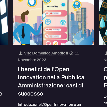
Vito Domenico Amodio
il
11
Novembre 2023
N
I benefici dell’Open
O
Innovation nella Pubblica
p
Amministrazione: casi di
P
e
successo
L
c
Introduzione L’Open Innovation è un